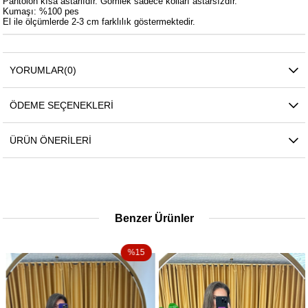
Pantolon kısa astarlıdır. Gömlek sadece kolları astarsızdır.
Kumaşı: %100 pes
El ile ölçümlerde 2-3 cm farklılık göstermektedir.
YORUMLAR
(0)
ÖDEME SEÇENEKLERI
ÜRÜN ÖNERILERI
Benzer Ürünler
%15