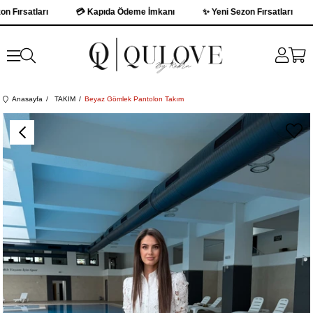
ırsatları
💳 Kapıda Ödeme İmkanı
✨ Yeni Sezon Fırsatları

Anasayfa
TAKIM
Beyaz Gömlek Pantolon Takım