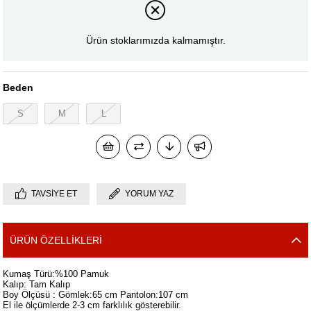
Ürün stoklarımızda kalmamıştır.
Beden
S
M
L
TAVSIYE ET
YORUM YAZ
ÜRÜN ÖZELLIKLERI
Kumaş Türü:%100 Pamuk
Kalıp: Tam Kalıp
Boy Ölçüsü : Gömlek:65 cm Pantolon:107 cm
El ile ölçümlerde 2-3 cm farklılık gösterebilir.