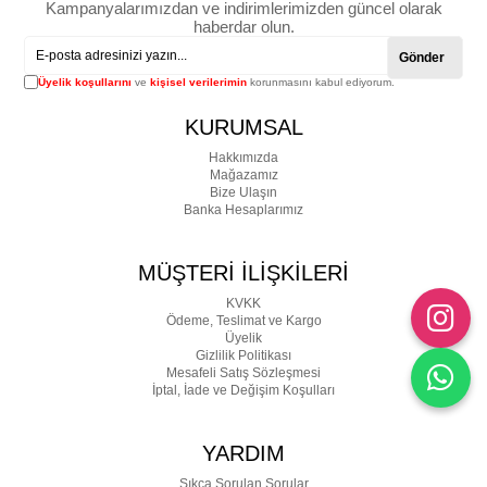
Kampanyalarımızdan ve indirimlerimizden güncel olarak
haberdar olun.
Gönder
Üyelik koşullarını
ve
kişisel verilerimin
korunmasını kabul ediyorum.
KURUMSAL
Hakkımızda
Mağazamız
Bize Ulaşın
Banka Hesaplarımız
MÜŞTERİ İLİŞKİLERİ
KVKK
Ödeme, Teslimat ve Kargo
Üyelik
Gizlilik Politikası
Mesafeli Satış Sözleşmesi
İptal, İade ve Değişim Koşulları
YARDIM
Sıkça Sorulan Sorular