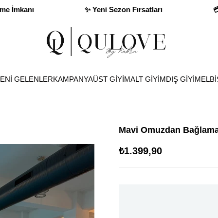
💳 Kapıda Ödeme İmkanı
✨ Yeni Sezo
ENİ GELENLER
KAMPANYA
ÜST GİYİM
ALT GİYİM
DIŞ GİYİM
ELBİ
Mavi Omuzdan Bağlamal
₺1.399,90