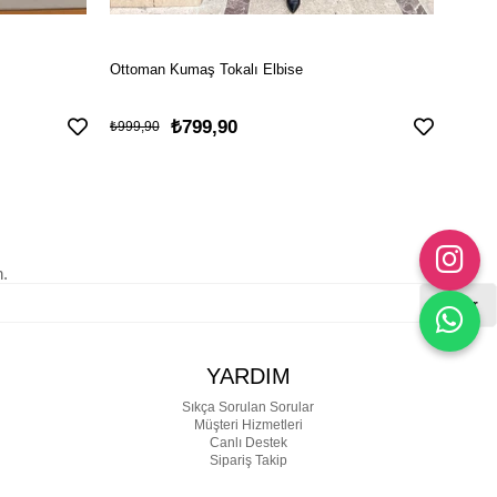
Ottoman Kumaş Tokalı Elbise
İncili
₺799,90
₺899
₺999,90
n.
Gönder
YARDIM
Sıkça Sorulan Sorular
Müşteri Hizmetleri
Canlı Destek
Sipariş Takip