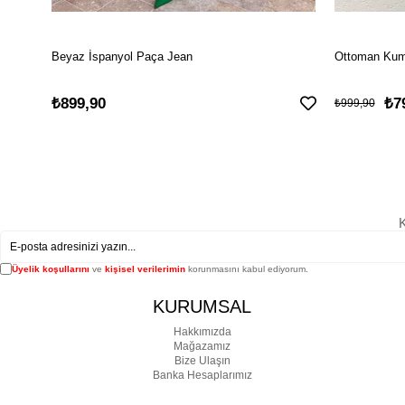
Beyaz İspanyol Paça Jean
Ottoman Kuma
₺899,90
₺7
₺999,90
K
Üyelik koşullarını
ve
kişisel verilerimin
korunmasını kabul ediyorum.
KURUMSAL
Hakkımızda
Mağazamız
Bize Ulaşın
Banka Hesaplarımız