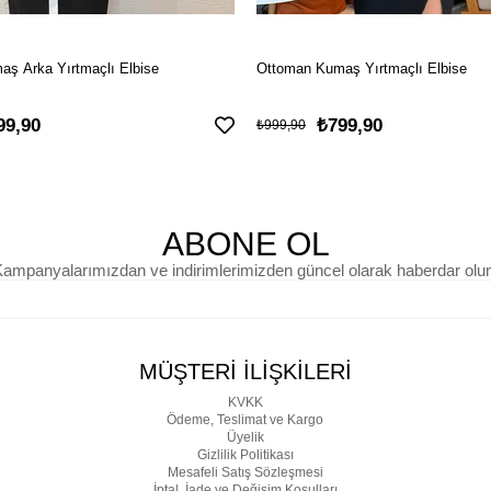
ş Arka Yırtmaçlı Elbise
Ottoman Kumaş Yırtmaçlı Elbise
99,90
₺799,90
₺999,90
ABONE OL
ampanyalarımızdan ve indirimlerimizden güncel olarak haberdar olu
MÜŞTERİ İLİŞKİLERİ
KVKK
Ödeme, Teslimat ve Kargo
Üyelik
Gizlilik Politikası
Mesafeli Satış Sözleşmesi
İptal, İade ve Değişim Koşulları