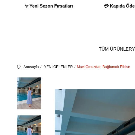
💳 Kapıda Ödeme İmkanı
✨ Yeni Sezon Fırsatları
TÜM ÜRÜNLER
Y
Anasayfa
YENİ GELENLER
Mavi Omuzdan Bağlamalı Elbise