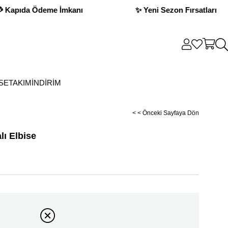
n Fırsatları
💳 Kapıda Ödeme İmkanı
SE
TAKIM
İNDİRİM
< < Önceki Sayfaya Dön
ı Elbise