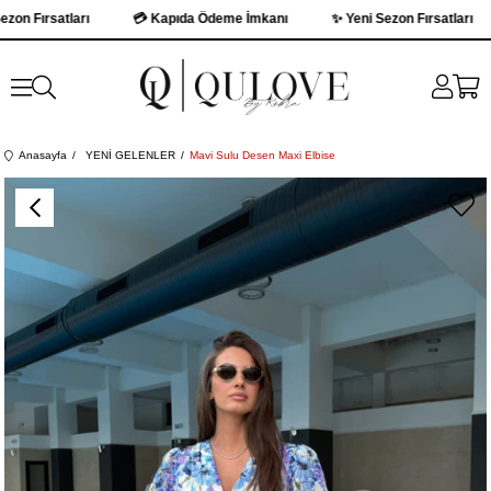
 Fırsatları
💳 Kapıda Ödeme İmkanı
✨ Yeni Sezon Fırsatları
Anasayfa
YENİ GELENLER
Mavi Sulu Desen Maxi Elbise