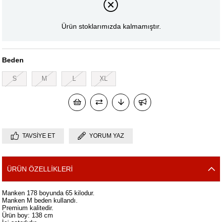
Ürün stoklarımızda kalmamıştır.
Beden
S
M
L
XL
TAVSIYE ET
YORUM YAZ
ÜRÜN ÖZELLIKLERI
Manken 178 boyunda 65 kilodur.
Manken M beden kullandı.
Premium kalitedir.
Ürün boy: 138 cm