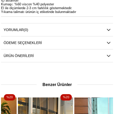
İçi astarlıdır
Kumaşı: %60 viscon %40 polyester
El ile ölçümlerde 2-3 cm farklılık göstermektedir.
Yıkama talimatı ürünün iç etiketinde bulunmaktadır
YORUMLAR
(0)
ÖDEME SEÇENEKLERI
ÜRÜN ÖNERILERI
Benzer Ürünler
%20
%20