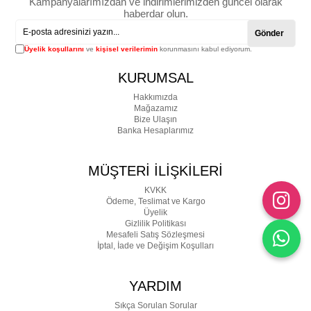
Kampanyalarımızdan ve indirimlerimizden güncel olarak
haberdar olun.
Gönder
Üyelik koşullarını
ve
kişisel verilerimin
korunmasını kabul ediyorum.
KURUMSAL
Hakkımızda
Mağazamız
Bize Ulaşın
Banka Hesaplarımız
MÜŞTERİ İLİŞKİLERİ
KVKK
Ödeme, Teslimat ve Kargo
Üyelik
Gizlilik Politikası
Mesafeli Satış Sözleşmesi
İptal, İade ve Değişim Koşulları
YARDIM
Sıkça Sorulan Sorular