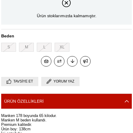
Ürün stoklarımızda kalmamıştır.
Beden
S
M
L
XL
TAVSIYE ET
YORUM YAZ
ÜRÜN ÖZELLIKLERI
Manken 178 boyunda 65 kilodur.
Manken M beden kullandı.
Premium kalitedir.
Ürün boy: 138cm