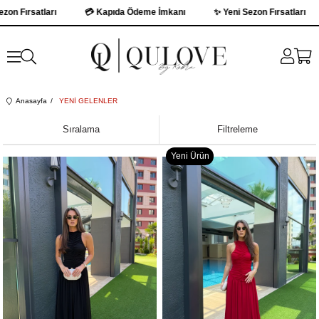
ları
💳 Kapıda Ödeme İmkanı
✨ Yeni Sezon Fırsatları
💳 Kap
Anasayfa
YENİ GELENLER
Sıralama
Filtreleme
Yeni Ürün