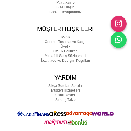
Mağazamız
Bize Ulaşın
Banka Hesaplarımız
MÜŞTERİ İLİŞKİLERİ
KVKK
Ödeme, Teslimat ve Kargo
Üyelik
Gizlilik Politikası
Mesafeli Satış Sözleşmesi
İptal, İade ve Değişim Koşulları
YARDIM
Sıkça Sorulan Sorular
Müşteri Hizmetleri
Canlı Destek
Sipariş Takip