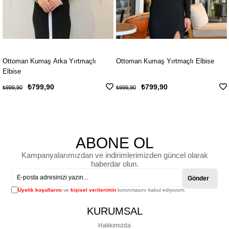
n Kumaş Arka Yırtmaçlı
Ottoman Kumaş Yırtmaçlı Elbise
Ottoman
₺799,90
₺799,90
₺999,90
₺999,90
ABONE OL
Kampanyalarımızdan ve indirimlerimizden güncel olarak
haberdar olun.
Gönder
Üyelik koşullarını
ve
kişisel verilerimin
korunmasını kabul ediyorum.
KURUMSAL
Hakkımızda