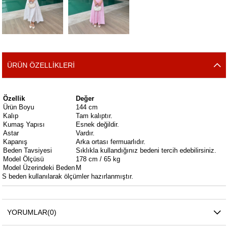
ÜRÜN ÖZELLIKLERI
Özellik
Değer
Ürün Boyu
144 cm
Kalıp
Tam kalıptır.
Kumaş Yapısı
Esnek değildir.
Astar
Vardır.
Kapanış
Arka ortası fermuarlıdır.
Beden Tavsiyesi
Sıklıkla kullandığınız bedeni tercih edebilirsiniz.
Model Ölçüsü
178 cm / 65 kg
Model Üzerindeki Beden
M
S beden kullanılarak ölçümler hazırlanmıştır.
YORUMLAR
(0)