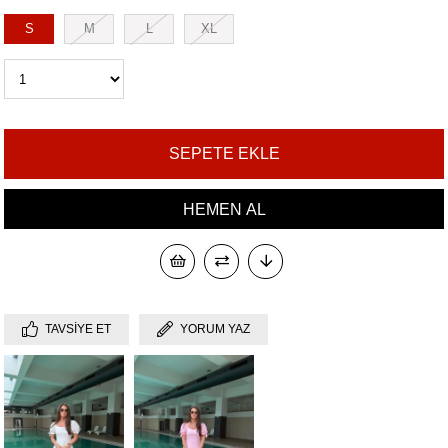
S
M
L
XL
TAVSIYE ET
YORUM YAZ