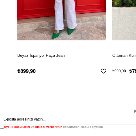
Beyaz İspanyol Paça Jean
Ottoman Kuma
₺899,90
₺7
₺999,90
K
Üyelik koşullarını
ve
kişisel verilerimin
korunmasını kabul ediyorum.