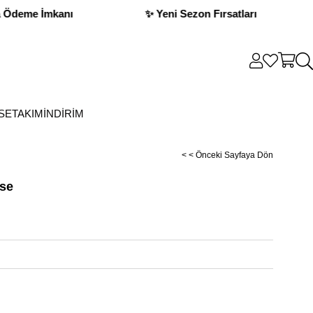
ları
💳 Kapıda Ödeme İmkanı
✨ Yeni
SE
TAKIM
İNDİRİM
< < Önceki Sayfaya Dön
ise