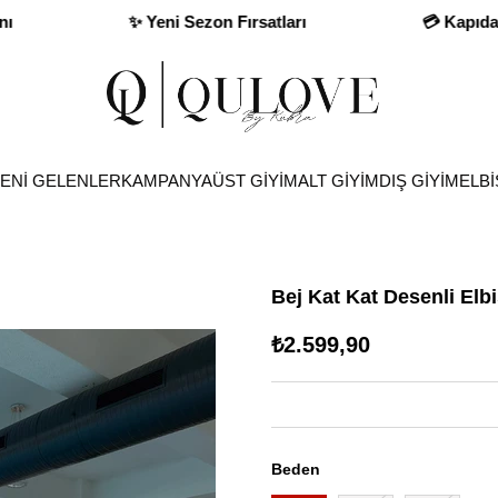
💳 Kapıda Ödeme İmkanı
✨ Yeni Sezon Fırsat
ENİ GELENLER
KAMPANYA
ÜST GİYİM
ALT GİYİM
DIŞ GİYİM
ELBİ
Bej Kat Kat Desenli Elb
₺2.599,90
Beden