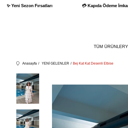
ıda Ödeme İmkanı
✨ Yeni Sezon Fırsatları
TÜM ÜRÜNLER
Y
Anasayfa
YENİ GELENLER
Bej Kat Kat Desenli Elbise