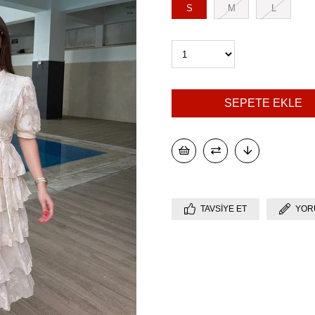
S
M
L
TAVSIYE ET
YOR