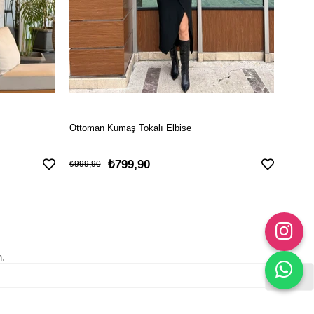
Ottoman Kumaş Tokalı Elbise
İncili
₺799,90
₺899
₺999,90
n.
Gönder