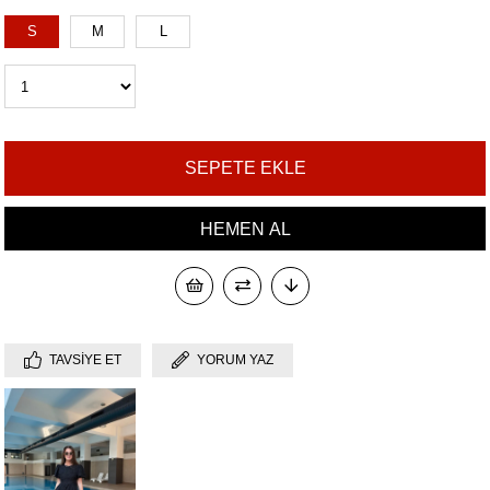
S
M
L
TAVSIYE ET
YORUM YAZ