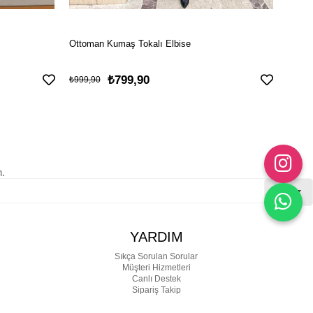
Ottoman Kumaş Tokalı Elbise
İncili
₺799,90
₺899
₺999,90
n.
Gönder
YARDIM
Sıkça Sorulan Sorular
Müşteri Hizmetleri
Canlı Destek
Sipariş Takip