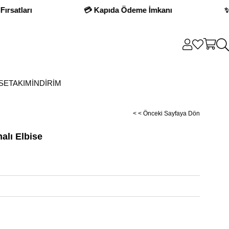
💳 Kapıda Ödeme İmkanı
✨ Yeni Sezo
SE
TAKIM
İNDİRİM
< < Önceki Sayfaya Dön
lı Elbise