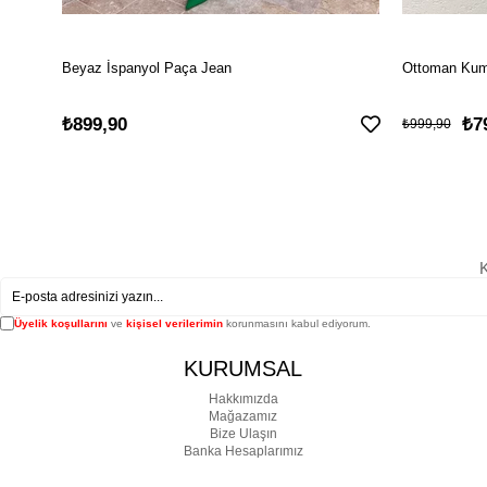
Beyaz İspanyol Paça Jean
Ottoman Kuma
₺899,90
₺7
₺999,90
K
Üyelik koşullarını
ve
kişisel verilerimin
korunmasını kabul ediyorum.
KURUMSAL
Hakkımızda
Mağazamız
Bize Ulaşın
Banka Hesaplarımız