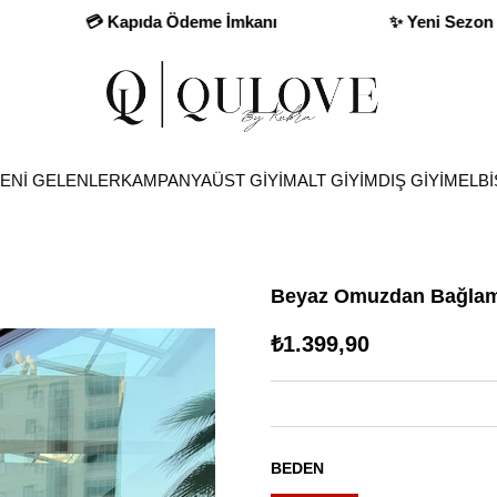
💳 Kapıda Ödeme İmkanı
✨ Yeni Sezon Fırsatları
ENİ GELENLER
KAMPANYA
ÜST GİYİM
ALT GİYİM
DIŞ GİYİM
ELBİ
Beyaz Omuzdan Bağlama
₺1.399,90
BEDEN