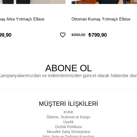
ş Arka Yırtmaçlı Elbise
Ottoman Kumaş Yırtmaçlı Elbise
99,90
₺799,90
₺999,90
ABONE OL
ampanyalarımızdan ve indirimlerimizden güncel olarak haberdar olu
MÜŞTERİ İLİŞKİLERİ
KVKK
Ödeme, Teslimat ve Kargo
Üyelik
Gizlilik Politikası
Mesafeli Satış Sözleşmesi
İptal, İade ve Değişim Koşulları