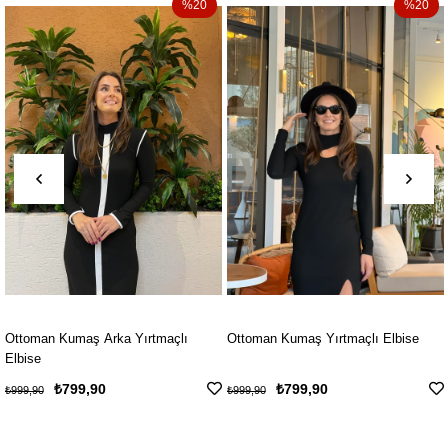
%20
%20
ka Yırtmaçlı
Ottoman Kumaş Yırtmaçlı Elbise
Ottoman Kumaş Tok
₺799,90
₺799,90
₺999,90
₺999,90