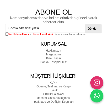
ABONE OL
Kampanyalarımızdan ve indirimlerimizden güncel olarak
haberdar olun.
Gönder
Üyelik koşullarını
ve
kişisel verilerimin
korunmasını kabul ediyorum.
KURUMSAL
Hakkımızda
Mağazamız
Bize Ulaşın
Banka Hesaplarımız
MÜŞTERİ İLİŞKİLERİ
KVKK
Ödeme, Teslimat ve Kargo
Üyelik
Gizlilik Politikası
Mesafeli Satış Sözleşmesi
İptal, İade ve Değişim Koşulları