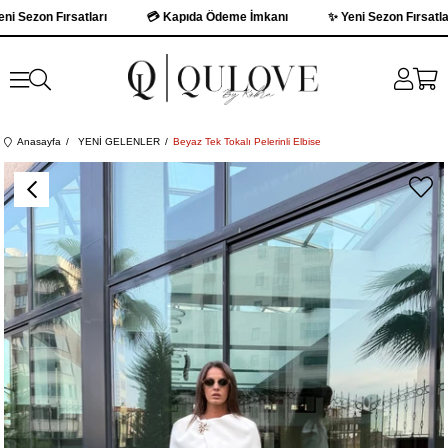
Sezon Fırsatları
💳 Kapıda Ödeme İmkanı
✨ Yeni Sezon Fırsatları
Anasayfa
YENİ GELENLER
Beyaz Tek Tokalı Pelerinli Elbise