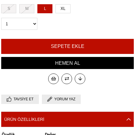
S
M
L
XL
TAVSIYE ET
YORUM YAZ
ÜRÜN ÖZELLIKLERI
Özellik
Değer