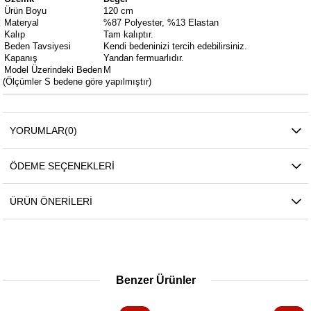
Ürün Boyu
120 cm
Materyal
%87 Polyester, %13 Elastan
Kalıp
Tam kalıptır.
Beden Tavsiyesi
Kendi bedeninizi tercih edebilirsiniz.
Kapanış
Yandan fermuarlıdır.
Model Üzerindeki Beden
M
(Ölçümler S bedene göre yapılmıştır)
YORUMLAR
(0)
ÖDEME SEÇENEKLERI
ÜRÜN ÖNERILERI
Benzer Ürünler