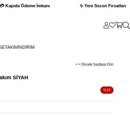
zon Fırsatları
💳 Kapıda Ödeme İmkanı
SE
TAKIM
İNDİRİM
< < Önceki Sayfaya Dön
Takım SİYAH
%
15
İndirim