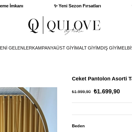
ı
💳 Kapıda Ödeme İmkanı
✨ Yeni Se
ENİ GELENLER
KAMPANYA
ÜST GİYİM
ALT GİYİM
DIŞ GİYİM
ELBİ
Ceket Pantolon Asorti 
₺1.699,90
₺1.999,90
Beden