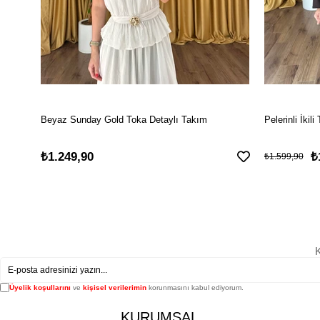
Beyaz Sunday Gold Toka Detaylı Takım
Pelerinli İki
₺1.249,90
₺
₺1.599,90
K
Üyelik koşullarını
ve
kişisel verilerimin
korunmasını kabul ediyorum.
KURUMSAL