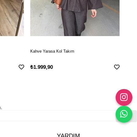
Kahve Yarasa Kol Takım
Laci 
₺1.999,90
₺1.9
n.
Gönder
YARDIM