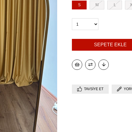
S
M
L
TAVSIYE ET
YOR