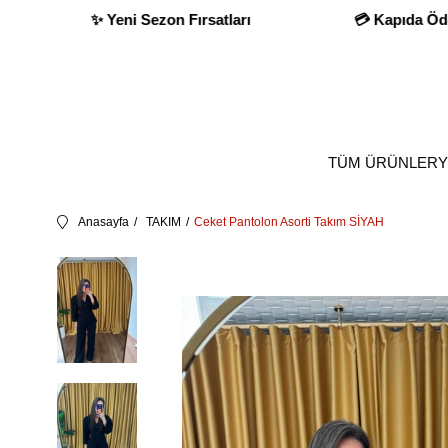
💳 Kapıda Ödeme İmkanı
✨ Yeni Sezon Fırsatlar
TÜM ÜRÜNLER
Y
Anasayfa
TAKIM
Ceket Pantolon Asorti Takım SİYAH