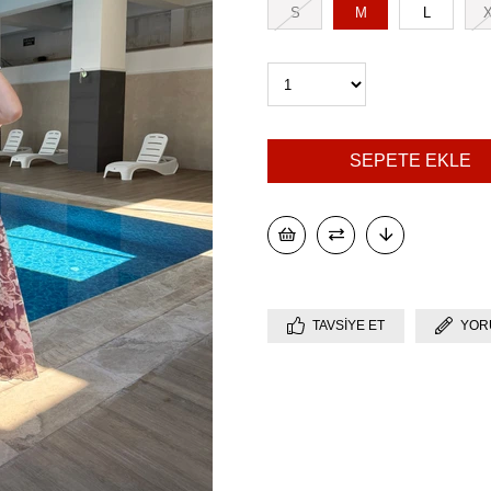
S
M
L
TAVSIYE ET
YOR