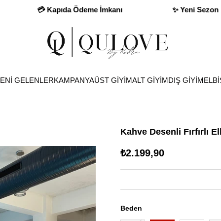
💳 Kapıda Ödeme İmkanı
✨ Yeni Sezon Fırsatları
ENİ GELENLER
KAMPANYA
ÜST GİYİM
ALT GİYİM
DIŞ GİYİM
ELBİ
Kahve Desenli Fırfırlı E
₺2.199,90
Beden