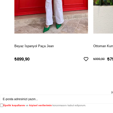
Beyaz İspanyol Paça Jean
Ottoman Kuma
₺899,90
₺7
₺999,90
K
Üyelik koşullarını
ve
kişisel verilerimin
korunmasını kabul ediyorum.