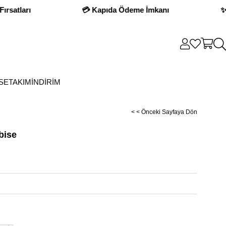
💳 Kapıda Ödeme İmkanı
✨ Yeni Sezo
SE
TAKIM
İNDİRİM
< < Önceki Sayfaya Dön
lbise