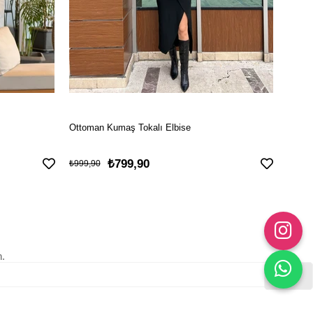
Ottoman Kumaş Tokalı Elbise
İncili
₺799,90
₺899
₺999,90
n.
Gönder