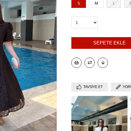
S
M
L
TAVSIYE ET
YOR