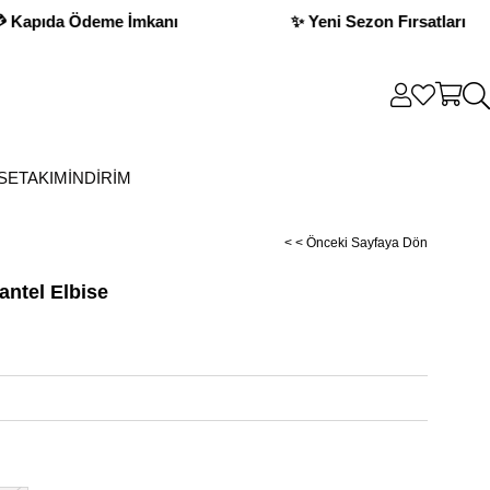
Fırsatları
💳 Kapıda Ödeme İmkanı
✨
SE
TAKIM
İNDİRİM
< < Önceki Sayfaya Dön
antel Elbise