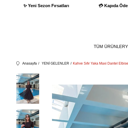
 Kapıda Ödeme İmkanı
✨ Yeni Sezon Fırsatları
TÜM ÜRÜNLER
Y
Anasayfa
YENİ GELENLER
Kahve Sıfır Yaka Maxi Dantel Elbis