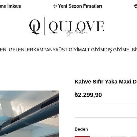
💳 Kapıda Ödeme İmkanı
✨ Yeni Sezon 
ENİ GELENLER
KAMPANYA
ÜST GİYİM
ALT GİYİM
DIŞ GİYİM
ELBİ
e
Kahve Sıfır Yaka Maxi D
₺2.299,90
Beden