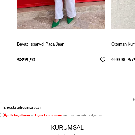
Beyaz İspanyol Paça Jean
Ottoman Kuma
₺899,90
₺7
₺999,90
K
Üyelik koşullarını
ve
kişisel verilerimin
korunmasını kabul ediyorum.
KURUMSAL