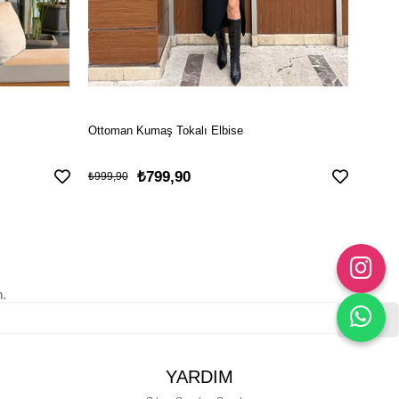
Ottoman Kumaş Tokalı Elbise
İncili
₺799,90
₺899
₺999,90
n.
Gönder
YARDIM