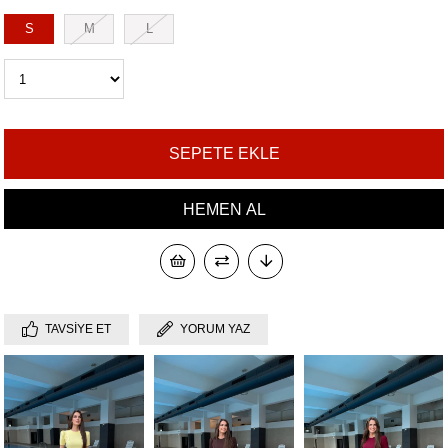
S
M
L
TAVSIYE ET
YORUM YAZ