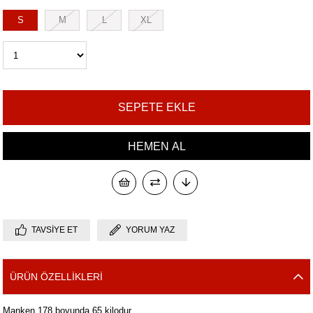
S
M
L
XL
TAVSIYE ET
YORUM YAZ
ÜRÜN ÖZELLIKLERI
Manken 178 boyunda 65 kilodur.