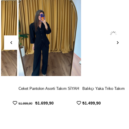
Ceket Pantolon Asorti Takım SİYAH
Balıkçı Yaka Triko Takım
₺1.699,90
₺1.499,90
₺1.999,90