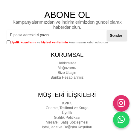
ABONE OL
Kampanyalarımızdan ve indirimlerimizden güncel olarak
haberdar olun.
Gönder
Üyelik koşullarını
ve
kişisel verilerimin
korunmasını kabul ediyorum.
KURUMSAL
Hakkımızda
Mağazamız
Bize Ulaşın
Banka Hesaplarımız
MÜŞTERİ İLİŞKİLERİ
KVKK
Ödeme, Teslimat ve Kargo
Üyelik
Gizlilik Politikası
Mesafeli Satış Sözleşmesi
İptal, İade ve Değişim Koşulları