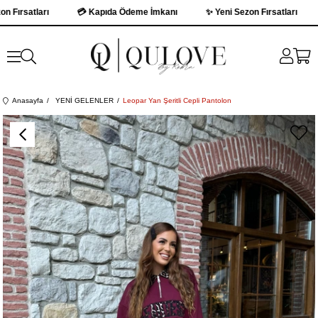
ırsatları
💳 Kapıda Ödeme İmkanı
✨ Yeni Sezon Fırsatları

Anasayfa
YENİ GELENLER
Leopar Yan Şeritli Cepli Pantolon