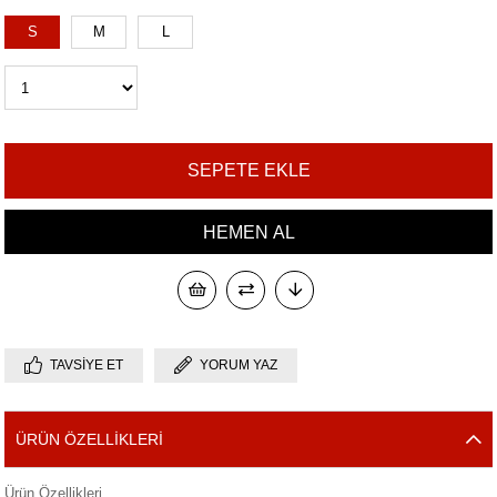
S
M
L
TAVSIYE ET
YORUM YAZ
ÜRÜN ÖZELLIKLERI
Ürün Özellikleri