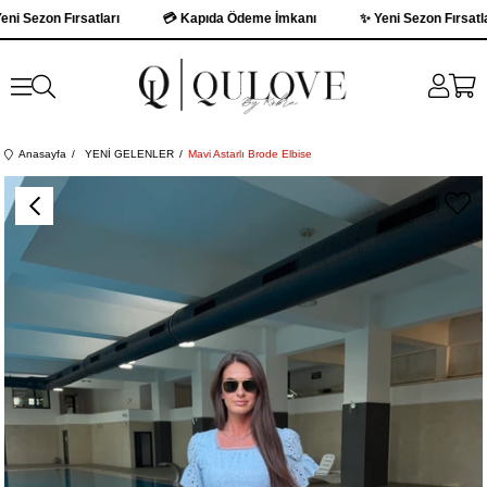
 Sezon Fırsatları
💳 Kapıda Ödeme İmkanı
✨ Yeni Sezon Fırsatları
Anasayfa
YENİ GELENLER
Mavi Astarlı Brode Elbise