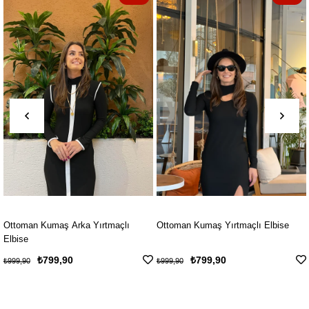
a Yırtmaçlı
Ottoman Kumaş Yırtmaçlı Elbise
Ottoman Kumaş Toka
₺799,90
₺799,90
₺999,90
₺999,90