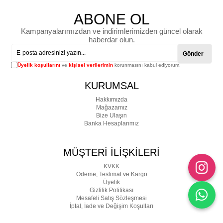
ABONE OL
Kampanyalarımızdan ve indirimlerimizden güncel olarak
haberdar olun.
Gönder
Üyelik koşullarını
ve
kişisel verilerimin
korunmasını kabul ediyorum.
KURUMSAL
Hakkımızda
Mağazamız
Bize Ulaşın
Banka Hesaplarımız
MÜŞTERİ İLİŞKİLERİ
KVKK
Ödeme, Teslimat ve Kargo
Üyelik
Gizlilik Politikası
Mesafeli Satış Sözleşmesi
İptal, İade ve Değişim Koşulları