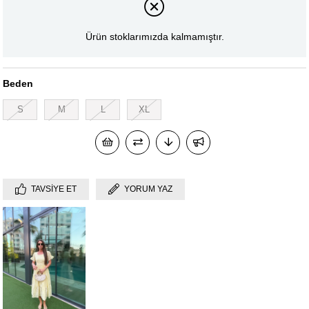
Ürün stoklarımızda kalmamıştır.
Beden
S
M
L
XL
TAVSIYE ET
YORUM YAZ