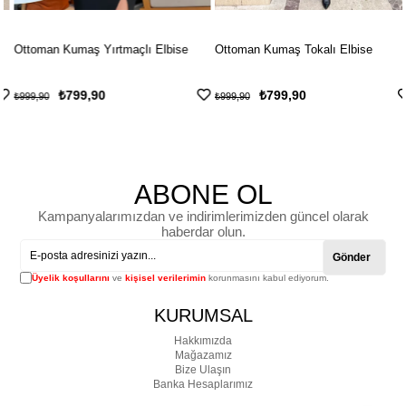
Ottoman Kumaş Yırtmaçlı Elbise
Ottoman Kumaş Tokalı Elbise
₺799,90
₺799,90
₺999,90
₺999,90
ABONE OL
Kampanyalarımızdan ve indirimlerimizden güncel olarak
haberdar olun.
Gönder
Üyelik koşullarını
ve
kişisel verilerimin
korunmasını kabul ediyorum.
KURUMSAL
Hakkımızda
Mağazamız
Bize Ulaşın
Banka Hesaplarımız