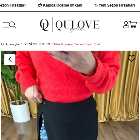
 Fırsatları
💳 Kapıda Ödeme İmkanı
✨ Yeni Sezon Fırsatları
Anasayfa
YENİ GELENLER
Mini Pulpayet Detaylı Siyah Etek