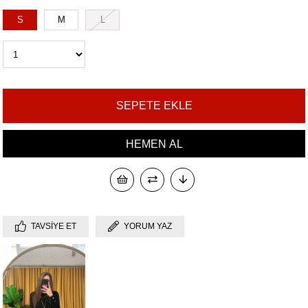
S
M
L
TAVSIYE ET
YORUM YAZ