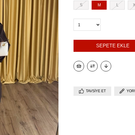
S
M
L
TAVSIYE ET
YOR