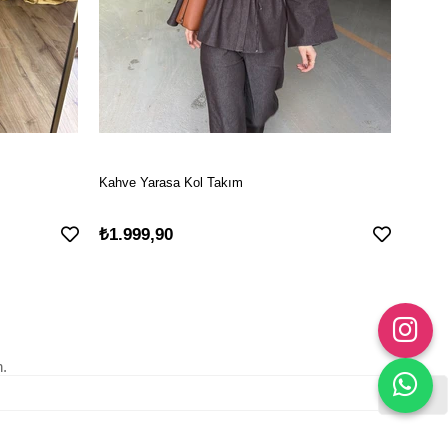
Kahve Yarasa Kol Takım
Laci 
₺1.999,90
₺1.9
n.
Gönder