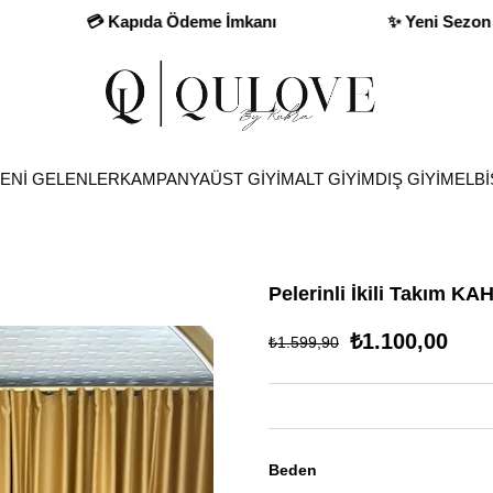
💳 Kapıda Ödeme İmkanı
✨ Yeni Sezon Fırsatları
ENİ GELENLER
KAMPANYA
ÜST GİYİM
ALT GİYİM
DIŞ GİYİM
ELBİ
Pelerinli İkili Takım KA
₺1.100,00
₺1.599,90
Beden