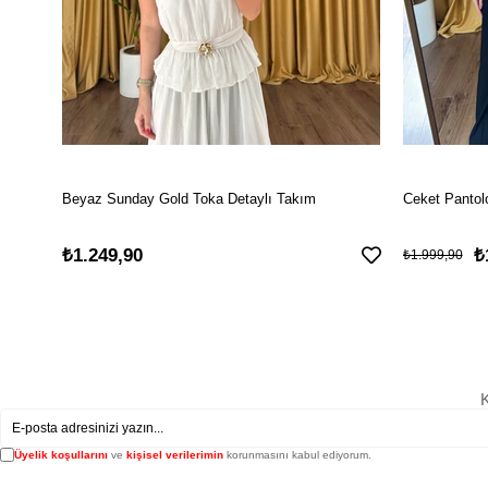
Beyaz Sunday Gold Toka Detaylı Takım
Ceket Pantol
₺1.249,90
₺
₺1.999,90
K
Üyelik koşullarını
ve
kişisel verilerimin
korunmasını kabul ediyorum.