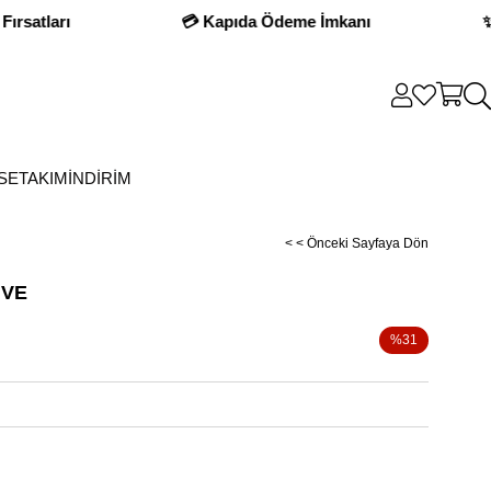
💳 Kapıda Ödeme İmkanı
✨ Yeni Sezo
SE
TAKIM
İNDİRİM
< < Önceki Sayfaya Dön
HVE
%
31
İndirim