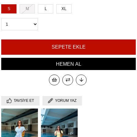
S
M
L
XL
TAVSIYE ET
YORUM YAZ