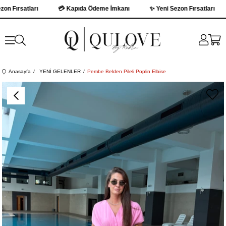
Fırsatları
💳 Kapıda Ödeme İmkanı
✨ Yeni Sezon Fırsatları
Anasayfa
YENİ GELENLER
Pembe Belden Pileli Poplin Elbise