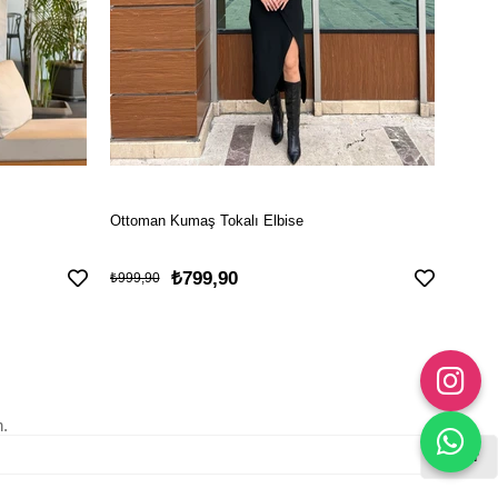
Ottoman Kumaş Tokalı Elbise
İncili
₺799,90
₺899
₺999,90
n.
Gönder