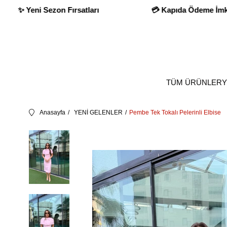
apıda Ödeme İmkanı
✨ Yeni Sezon Fırsatları
TÜM ÜRÜNLER
Y
Anasayfa
YENİ GELENLER
Pembe Tek Tokalı Pelerinli Elbise