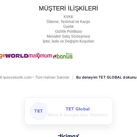
MÜŞTERİ İLİŞKİLERİ
KVKK
Ödeme, Teslimat ve Kargo
Üyelik
Gizlilik Politikası
Mesafeli Satış Sözleşmesi
İptal, İade ve Değişim Koşulları
 qulovebutik.com – Tüm Hakları Saklıdır
|
Bu deneyim TET GLOBAL dokunu
TET Global
TET
Meta & Google Ads Yönetimi