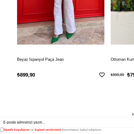
Beyaz İspanyol Paça Jean
Ottoman Kuma
₺899,90
₺7
₺999,90
K
Üyelik koşullarını
ve
kişisel verilerimin
korunmasını kabul ediyorum.