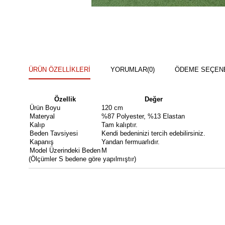
ÜRÜN ÖZELLIKLERI
YORUMLAR
(0)
ÖDEME SEÇEN
Özellik
Değer
Ürün Boyu
120 cm
Materyal
%87 Polyester, %13 Elastan
Kalıp
Tam kalıptır.
Beden Tavsiyesi
Kendi bedeninizi tercih edebilirsiniz.
Kapanış
Yandan fermuarlıdır.
Model Üzerindeki Beden
M
(Ölçümler S bedene göre yapılmıştır)