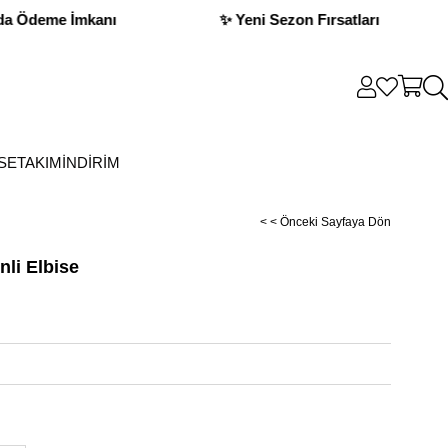
tları
💳 Kapıda Ödeme İmkanı
✨ Yen
SE
TAKIM
İNDİRİM
< < Önceki Sayfaya Dön
nli Elbise