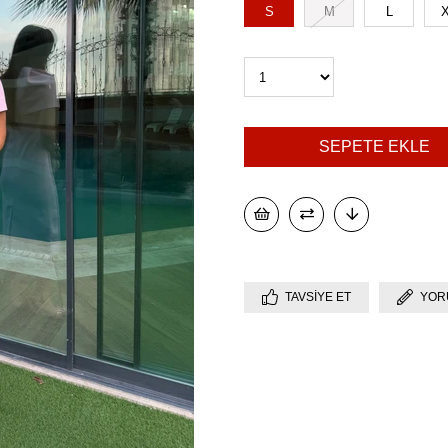
S
M
L
TAVSIYE ET
YOR