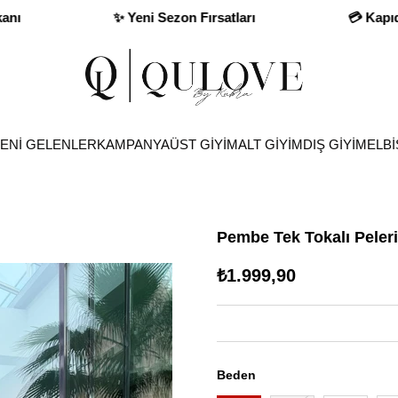
💳 Kapıda Ödeme İmkanı
✨ Yeni Sezon Fırsa
ENİ GELENLER
KAMPANYA
ÜST GİYİM
ALT GİYİM
DIŞ GİYİM
ELBİ
Pembe Tek Tokalı Peleri
₺1.999,90
Beden