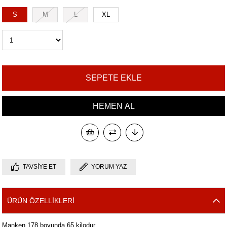
S
M
L
XL
TAVSIYE ET
YORUM YAZ
ÜRÜN ÖZELLIKLERI
Manken 178 boyunda 65 kilodur.