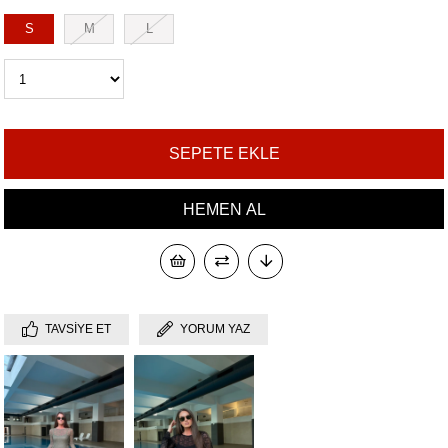
S
M
L
TAVSIYE ET
YORUM YAZ