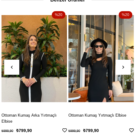
%20
%20
Kumaş Arka Yırtmaçlı
Ottoman Kumaş Yırtmaçlı Elbise
Ottoman K
₺799,90
₺799,90
₺
₺999,90
₺999,90