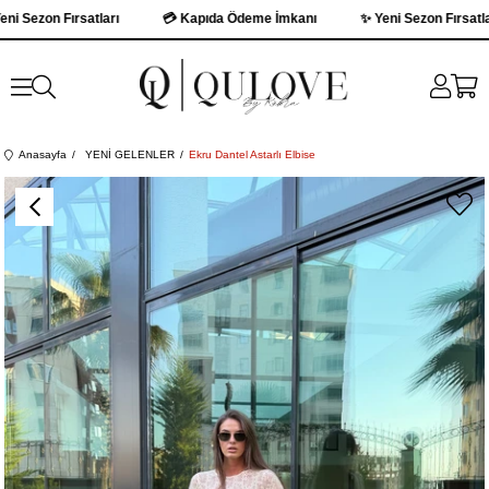
Sezon Fırsatları
💳 Kapıda Ödeme İmkanı
✨ Yeni Sezon Fırsatları
Anasayfa
YENİ GELENLER
Ekru Dantel Astarlı Elbise