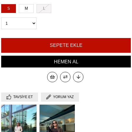
S
M
L
TAVSIYE ET
YORUM YAZ