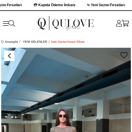
Fırsatları
💳 Kapıda Ödeme İmkanı
✨ Yeni Sezon Fırsatları
Anasayfa
YENİ GELENLER
Haki Dantel Astarlı Elbise