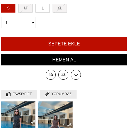
S
M
L
XL
TAVSIYE ET
YORUM YAZ