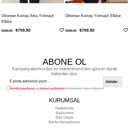
rtmaçlı
Ottoman Kumaş Yırtmaçlı Elbise
Ottoman Kumaş Tokalı E
₺799,90
₺799,90
₺999,90
₺999,90
ABONE OL
Kampanyalarımızdan ve indirimlerimizden güncel olarak
haberdar olun.
Gönder
Üyelik koşullarını
ve
kişisel verilerimin
korunmasını kabul ediyorum.
KURUMSAL
Hakkımızda
Mağazamız
Bize Ulaşın
Banka Hesaplarımız