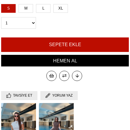
S
M
L
XL
TAVSIYE ET
YORUM YAZ