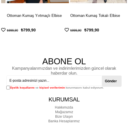
Ottoman Kumaş Yırtmaçlı Elbise
Ottoman Kumaş Tokalı Elbise
₺799,90
₺799,90
₺999,90
₺999,90
ABONE OL
Kampanyalarımızdan ve indirimlerimizden güncel olarak
haberdar olun.
Gönder
Üyelik koşullarını
ve
kişisel verilerimin
korunmasını kabul ediyorum.
KURUMSAL
Hakkımızda
Mağazamız
Bize Ulaşın
Banka Hesaplarımız