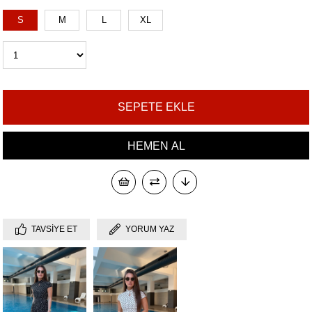
S
M
L
XL
TAVSIYE ET
YORUM YAZ